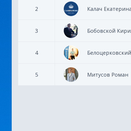
2
Калач Екатерин
3
Бобовской Кири
4
Белоцерковски
5
Митусов Роман