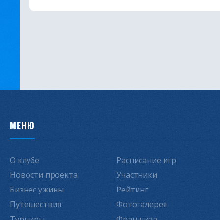
МЕНЮ
О клубе
Расписание игр
Новости проекта
Участники
Бизнес ужины
Рейтинг
Путешествия
Фотогалерея
Турниры
Франшиза