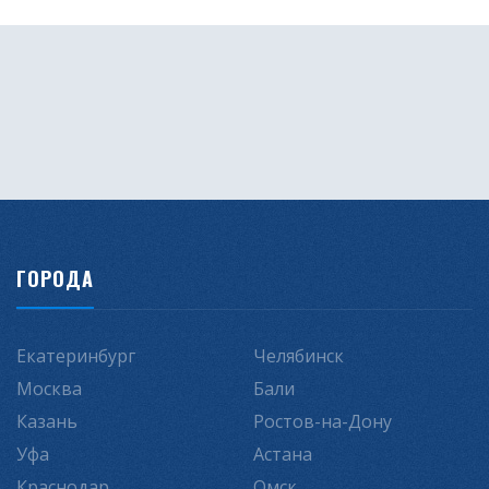
ГОРОДА
Екатеринбург
Челябинск
Москва
Бали
Казань
Ростов-на-Дону
Уфа
Астана
Краснодар
Омск