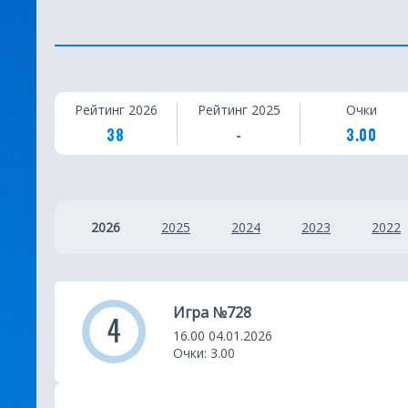
С
Рейтинг 2026
Рейтинг 2025
Очки
т
38
-
3.00
а
т
2026
2025
2024
2023
2022
и
с
т
Игра №728
4
и
16.00 04.01.2026
Очки: 3.00
к