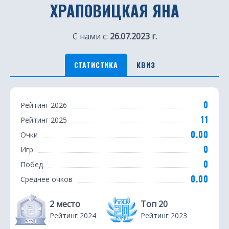
ХРАПОВИЦКАЯ ЯНА
С нами с:
26.07.2023 г.
СТАТИСТИКА
КВИЗ
С
0
Рейтинг 2026
т
11
Рейтинг 2025
а
0.00
Очки
т
0
Игр
0
Побед
и
0.00
Среднее очков
с
т
2 место
Топ 20
Рейтинг 2024
Рейтинг 2023
и