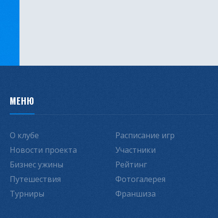
МЕНЮ
О клубе
Расписание игр
Новости проекта
Участники
Бизнес ужины
Рейтинг
Путешествия
Фотогалерея
Турниры
Франшиза