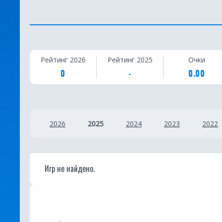
С
Рейтинг 2026
Рейтинг 2025
Очки
т
0
-
0.00
а
т
2026
2025
2024
2023
2022
и
с
т
Игр не найдено.
и
к