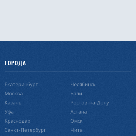
ГОРОДА
Екатеринбург
Челябинск
Москва
Бали
Казань
Ростов-на-Дону
Уфа
Астана
Краснодар
Омск
Санкт-Петербург
Чита