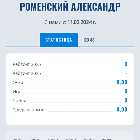
РОМЕНСКИЙ АЛЕКСАНДР
С нами с:
11.02.2024 г.
СТАТИСТИКА
КВИЗ
С
0
Рейтинг 2026
т
-
Рейтинг 2025
а
0.00
Очки
т
0
Игр
0
Побед
и
0.00
Среднее очков
с
т
и