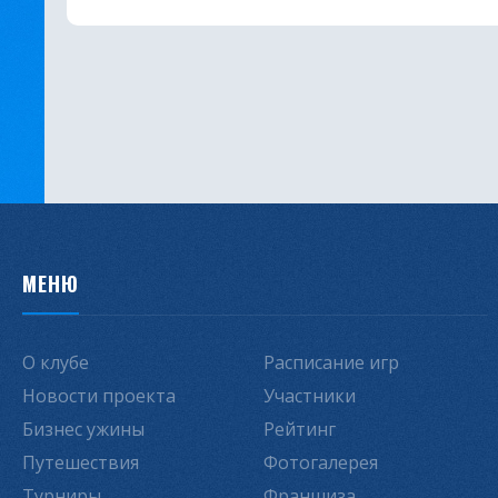
МЕНЮ
О клубе
Расписание игр
Новости проекта
Участники
Бизнес ужины
Рейтинг
Путешествия
Фотогалерея
Турниры
Франшиза