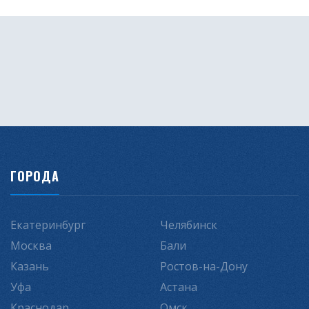
ГОРОДА
Екатеринбург
Челябинск
Москва
Бали
Казань
Ростов-на-Дону
Уфа
Астана
Краснодар
Омск