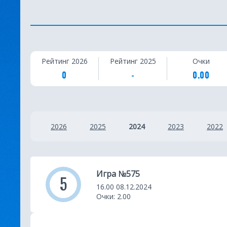
С
Рейтинг 2026
Рейтинг 2025
Очки
т
0
-
0.00
а
т
2026
2025
2024
2023
2022
и
с
т
Игра №575
5
и
16.00 08.12.2024
Очки: 2.00
к