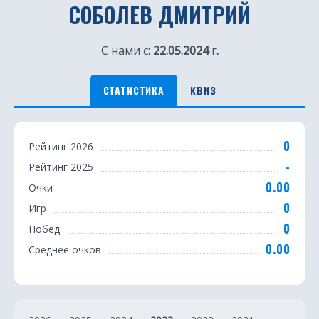
СОБОЛЕВ ДМИТРИЙ
С нами с:
22.05.2024 г.
СТАТИСТИКА
КВИЗ
С
0
Рейтинг 2026
т
-
Рейтинг 2025
а
0.00
Очки
т
0
Игр
0
Побед
и
0.00
Среднее очков
с
т
и